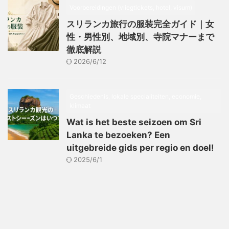
Voorbereidingen (vliegtickets, hotel, visum)
スリランカ旅行の服装完全ガイド｜女
性・男性別、地域別、寺院マナーまで
徹底解説
2026/6/12
Geschiedenis, lokale specialiteiten, economie,
klimaat
Wat is het beste seizoen om Sri
Lanka te bezoeken? Een
uitgebreide gids per regio en doel!
2025/6/1