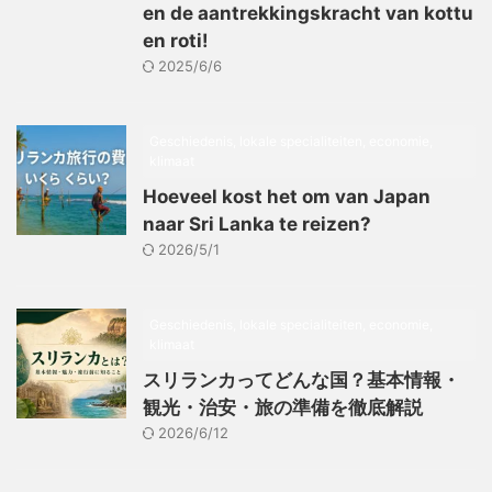
en de aantrekkingskracht van kottu
en roti!
2025/6/6
Geschiedenis, lokale specialiteiten, economie,
klimaat
Hoeveel kost het om van Japan
naar Sri Lanka te reizen?
2026/5/1
Geschiedenis, lokale specialiteiten, economie,
klimaat
スリランカってどんな国？基本情報・
観光・治安・旅の準備を徹底解説
2026/6/12