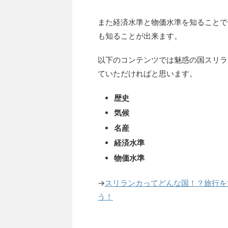
また経済水準と物価水準を知ることで
も知ることが出来ます。
以下のコンテンツでは魅惑の国スリラ
ていただければと思います。
歴史
気候
名産
経済水準
物価水準
→
スリランカってどんな国！？旅行を
う！