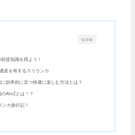
CLOSE
の前提知識を得よう！
界遺産を有するスリランカ
価に効率的に且つ快適に楽しむ方法とは？
のAtoZとは！？
ランカ旅行記！