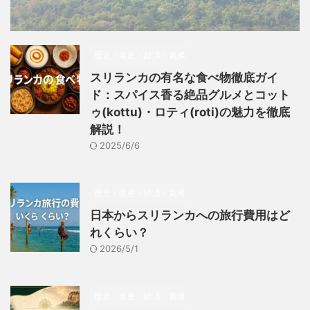
歴史・名産・経済・気候
スリランカの有名な食べ物徹底ガイ
ド：スパイス香る絶品グルメとコット
ゥ(kottu)・ロティ(roti)の魅力を徹底
解説！
2025/6/6
歴史・名産・経済・気候
日本からスリランカへの旅行費用はど
れくらい？
2026/5/1
歴史・名産・経済・気候