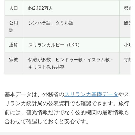
人口
約2,192万人
都市
公用
シンハラ語、タミル語
観光
語
通貨
スリランカルピー（LKR）
小規
宗教
仏教が多数、ヒンドゥー教・イスラム教・
寺院
キリスト教も共存
基本データは、外務省の
スリランカ基礎データ
やス
リランカ統計局の公表資料でも確認できます。旅行
前には、観光情報だけでなく公的機関の最新情報も
合わせて確認しておくと安心です。