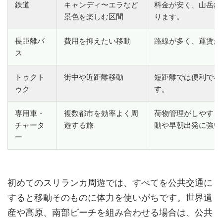
鉄道
キャンディ〜エラなど
料金が安く、山岳鉄
景色を楽しむ区間
ります。
長距離バ
費用を抑えたい移動
路線が多く、運賃が
ス
トゥクト
街中や近距離移動
短距離では便利で小
ゥク
す。
専用車・
複数都市を効率よく周
荷物管理がしやすく
チャータ
遊する旅
動や早朝出発に強い
ー
初めてのスリランカ周遊では、すべてを公共交通に
すると移動そのものに体力を使いがちです。世界遺
産や高原、南部ビーチを組み合わせる場合は、公共