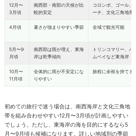
12月〜
南西部・南部の天候が比
コロンボ、ゴール、
3月頃
較的安定
ーチ、文化三角地帯
4月頃
暑さが強まりやすい季節
全域で観光可能
5月〜9
南西部は雨が増え、東海
トリンコマリー、パ
月頃
岸は乾季傾向
ムベイなど東海岸
10月〜
全体的に雨が不安定にな
旅程に余裕を持てる
11月頃
りやすい
初めての旅行で迷う場合は、南西海岸と文化三角地
帯を組み合わせやすい12月〜3月頃が計画しやすい
でしょう。ただし、東海岸の海を目的にするなら5
月〜9月頃も候補になります。詳しい地域別の季節