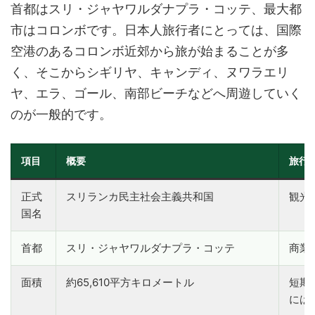
首都はスリ・ジャヤワルダナプラ・コッテ、最大都
市はコロンボです。日本人旅行者にとっては、国際
空港のあるコロンボ近郊から旅が始まることが多
く、そこからシギリヤ、キャンディ、ヌワラエリ
ヤ、エラ、ゴール、南部ビーチなどへ周遊していく
のが一般的です。
項目
概要
旅行
正式
スリランカ民主社会主義共和国
観光
国名
首都
スリ・ジャヤワルダナプラ・コッテ
商業
面積
約65,610平方キロメートル
短期
には