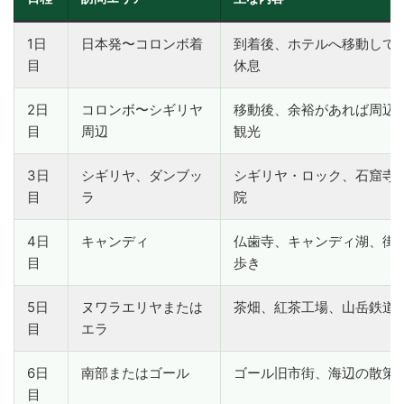
1日
日本発〜コロンボ着
到着後、ホテルへ移動して
目
休息
2日
コロンボ〜シギリヤ
移動後、余裕があれば周辺
目
周辺
観光
3日
シギリヤ、ダンブッ
シギリヤ・ロック、石窟寺
目
ラ
院
4日
キャンディ
仏歯寺、キャンディ湖、街
目
歩き
5日
ヌワラエリヤまたは
茶畑、紅茶工場、山岳鉄道
目
エラ
6日
南部またはゴール
ゴール旧市街、海辺の散策
目