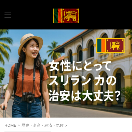
HOME
>
歴史・名産・経済・気候
>