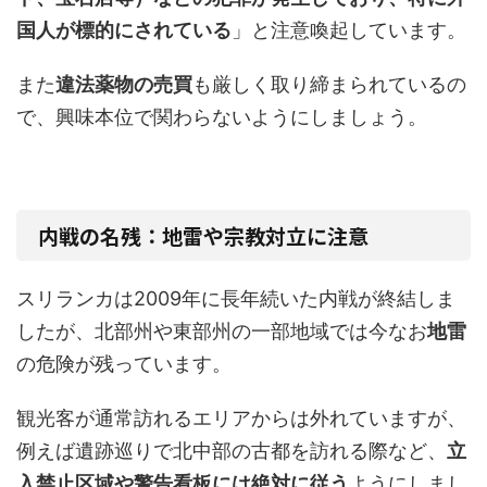
国人が標的にされている
」と注意喚起しています。
また
違法薬物の売買
も厳しく取り締まられているの
で、興味本位で関わらないようにしましょう。
内戦の名残：地雷や宗教対立に注意
スリランカは2009年に長年続いた内戦が終結しま
したが、北部州や東部州の一部地域では今なお
地雷
の危険が残っています。
観光客が通常訪れるエリアからは外れていますが、
例えば遺跡巡りで北中部の古都を訪れる際など、
立
入禁止区域や警告看板には絶対に従う
ようにしまし