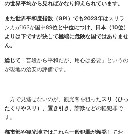
の世界平均から見ればかなり抑えられています。
また世界平和度指数（GPI）でも2023年は
スリラ
ンカが163か国中89位
と中位につけ、日本（10位）
よりは下ですが決して極端に危険な国ではありませ
ん。
総じて
「普段から平和だが、用心は必要」というの
が現地の治安の評価です。
一方で見逃せないのが、観光客を狙った
スリ（ひっ
たくりやスリ）、置き引き、詐欺
などの軽犯罪で
す。
都市部や観光地ではこれら一般犯罪が頻発
してお